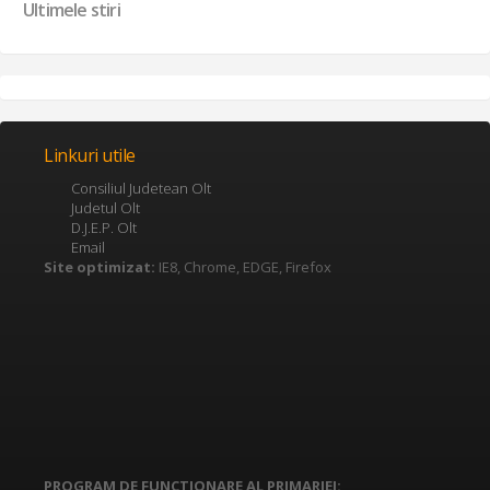
Ultimele stiri
Linkuri utile
Consiliul Judetean Olt
Judetul Olt
D.J.E.P. Olt
Email
Site optimizat:
IE8, Chrome, EDGE, Firefox
PROGRAM DE FUNCTIONARE AL PRIMARIEI: