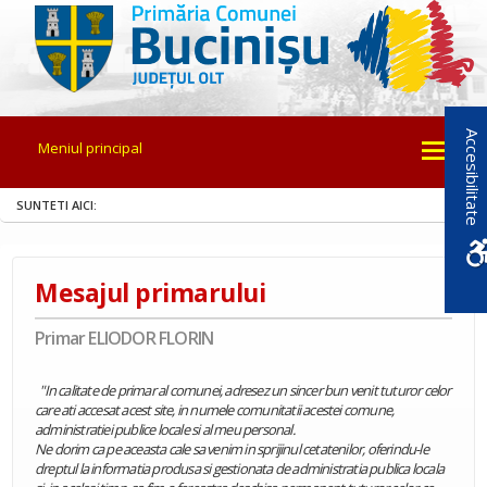
Accesibilitate
Meniul principal
SUNTETI AICI:
Mesajul primarului
Primar ELIODOR FLORIN
"In calitate de primar al comunei, adresez un sincer bun venit tuturor celor
care ati accesat acest site, in numele comunitatii acestei comune,
administratiei publice locale si al meu personal.
Ne dorim ca pe aceasta cale sa venim in sprijinul cetatenilor, oferindu-le
dreptul la informatia produsa si gestionata de administratia publica locala