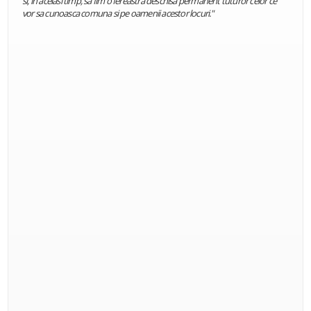
si, in acelasi timp, sa fim o fereastra deschisa permanent tuturor celor ce
vor sa cunoasca comuna si pe oamenii acestor locuri."